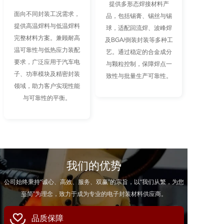
提供多形态焊接材料产
面向不同封装工况需求，
品，包括锡膏、锡丝与锡
提供高温焊料与低温焊料
球，适配回流焊、波峰焊
完整材料方案。兼顾耐高
及BGA/倒装封装等多种工
温可靠性与低热应力装配
艺。通过稳定的合金成分
要求，广泛应用于汽车电
与颗粒控制，保障焊点一
子、功率模块及精密封装
致性与批量生产可靠性。
领域，助力客户实现性能
与可靠性的平衡。
我们的优势
公司始终秉持“诚心、高效、服务、双赢”的宗旨，以“我们从繁，为您
至简”为理念，致力于成为专业的电子封装材料供应商。
品质保障