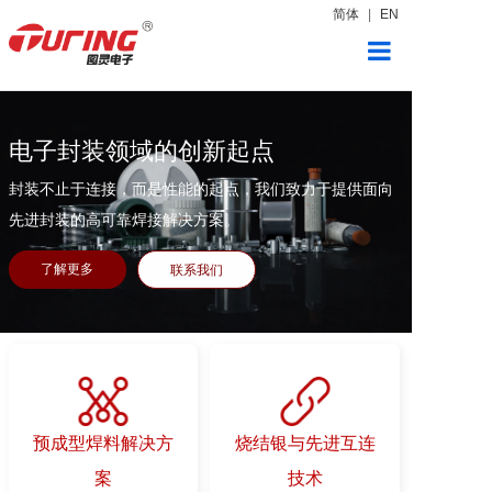
简体
|
EN
首页
电子封装领域的创新起点
产品展示
封装不止于连接，而是性能的起点，我们致力于提供面向
新闻中心
先进封装的高可靠焊接解决方案。
关于图灵
了解更多
联系我们
联系我们
预成型焊料解决方
烧结银与先进互连
案
技术